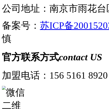
公司地址：南京市雨花台
备案号：
苏ICP备2001520
慎
官方联系方式
contact US
加盟电话：156 5161 8920