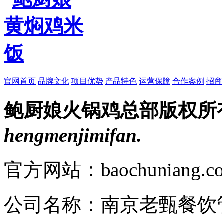
官网首页
品牌文化
项目优势
产品特色
运营保障
合作案例
招商
鲍厨娘火锅鸡总部
版权所
hengmenjimifan.
官方网站：baochuniang.c
公司名称：南京老甄餐饮